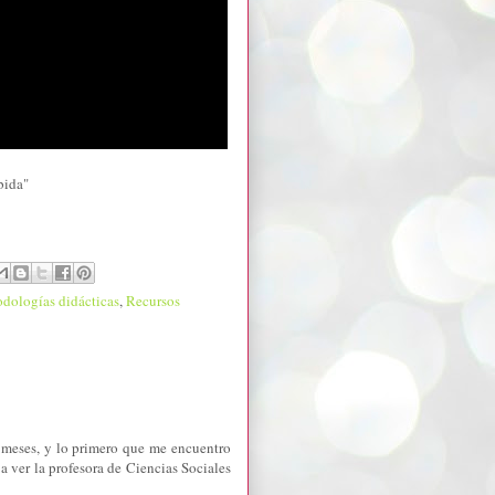
bida"
dologías didácticas
,
Recursos
 meses, y lo primero que me encuentro
a ver la profesora de Ciencias Sociales