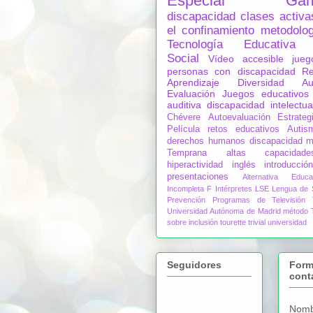
Especial
Gam
discapacidad
clases activa
el confinamiento
metodolog
Tecnología Educativa
Social
Vídeo accesible
jueg
personas con discapacidad
Re
Aprendizaje
Diversidad
Au
Evaluación
Juegos educativos
auditiva
discapacidad intelectua
Chévere
Autoevaluación
Estrateg
Película
retos educativos
Autis
derechos humanos
discapacidad m
Temprana
altas capacidade
hiperactividad
inglés
introducción
presentaciones
Alternativa Educa
Incompleta
F
Intérpretes LSE
Lengua de 
Prevención
Programas de Televisión
Universidad Autónoma de Madrid
método
sobre inclusión
tourette
trivial
universidad
Seguidores
Form
cont
Nomb