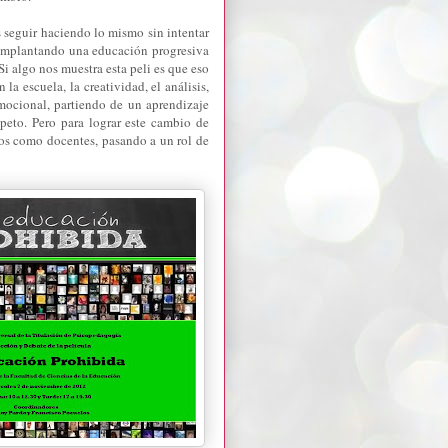
 seguir haciendo lo mismo sin intentar
á implantando una educación progresiva
Si algo nos muestra esta peli es que eso
 la escuela, la creatividad, el análisis,
 emocional, partiendo de un aprendizaje
peto. Pero para lograr este cambio de
os como docentes, pasando a un rol de