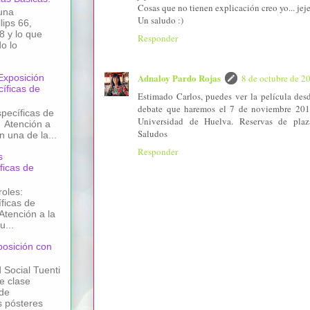
Cosas que no tienen explicación creo yo... jej
una
Un saludo :)
lips 66,
8 y lo que
Responder
o lo
Adnaloy Pardo Rojas
 Exposición
8 de octubre de 20
íficas de
Estimado Carlos, puedes ver la película desd
debate que haremos el 7 de noviembre 201
pecíficas de
Universidad de Huelva. Reservas de plaz
 Atención a
Saludos
n una de la...
Responder
s
ficas de
oles:
ficas de
Atención a la
u...
posición con
 Social Tuenti
e clase
 de
s pósteres