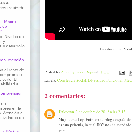
en el
ios izquierdo
o: Macro-
s de
r
o. Niveles de
r y
 y desarrollo
"La educación Prohi
..
res: Atención
n al resto de
Posted by
Adnaloy Pardo Rojas
at
10:37
compromiso.
verlo. El
Labels:
Conciencia Social
,
Diversidad Funcional
,
Meto
bilidad a...
2 comentarios:
 comprensión
 en
rores en la
Unknown
3 de octubre de 2012 a las 2:13
. Atención a
Actividades de
Muy fuerte Loy. Entro en tu blog después de
es esta película, la cual HOY nos ha mandado 
jeje
as Básicas.