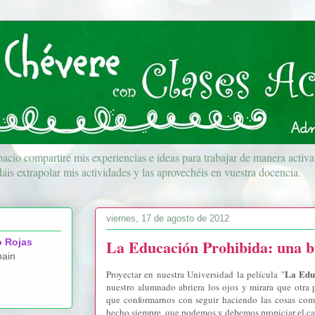
acio compartiré mis experiencias e ideas para trabajar de manera activ
áis extrapolar mis actividades y las aprovechéis en vuestra docencia.
viernes, 17 de agosto de 2012
La Educación Prohibida: una 
o Rojas
pain
La Edu
Proyectar en nuestra Universidad la película "
nuestro alumnado abriera los ojos y mirara que otra
que conformarnos con seguir haciendo las cosas co
hecho siempre, que podemos y debemos propiciar el c