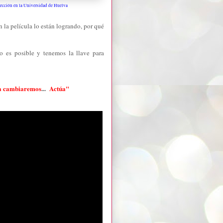
yección en la Universidad de Huelva
 la película lo están logrando, por qué
o es posible y tenemos la llave para
da cambiaremos
...
Actúa"