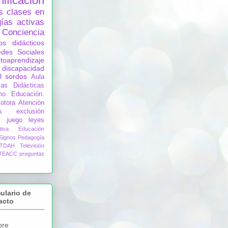
ificación
s
clases en
ías activas
Conciencia
os didácticos
des Sociales
toaprendizaje
discapacidad
l
sordos
Aula
ias Didácticas
mo
Educación.
otora
Atención
s
exclusión
juego
leyes
tiva
Educación
Signos
Pedagogía
TDAH
Televisión
 TEACC
preguntas
ulario de
acto
re