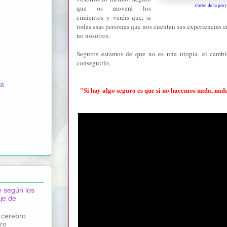
Cartel de la pro
que os moverá los
cimientos y veréis que, si
todas esas personas que nos cuentan sus experiencias en
no nosotros.
Seguros estamos de que no es una utopía, el cambi
conseguirlo.
na
"Si hay algo seguro es que si no hacemos nada, na
e según los
je de
 cerebro
ro