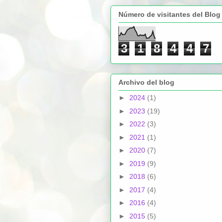
Número de visitantes del Blog
3
1
8
4
4
7
Archivo del blog
►
2024
(1)
►
2023
(19)
►
2022
(3)
►
2021
(1)
►
2020
(7)
►
2019
(9)
►
2018
(6)
►
2017
(4)
►
2016
(4)
►
2015
(5)