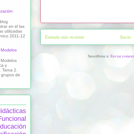
ización:
blog
rar en él las
as utilizadas
émico 2011-12
Entrada más reciente
Inicio
: Modelos
Suscribirse a:
Enviar coment
: Modelos
ca y
r. Tema 2.
 grupos de
ácticas
cional
ducación