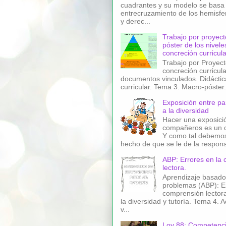
cuadrantes y su modelo se basa 
entrecruzamiento de los hemisfer
y derec...
Trabajo por proyect
póster de los nivele
concreción curricula
Trabajo por Proyect
concreción curricula
documentos vinculados. Didáctica
curricular. Tema 3. Macro-póster.
Exposición entre pa
a la diversidad
Hacer una exposició
compañeros es un 
Y como tal debemos 
hecho de que se le de la responsa
ABP: Errores en la
lectora.
Aprendizaje basado
problemas (ABP): Er
comprensión lectora
la diversidad y tutoría. Tema 4. 
v...
Loy 88: Competenci