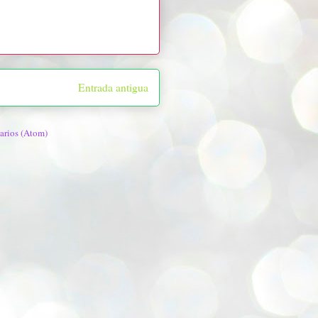
Entrada antigua
arios (Atom)