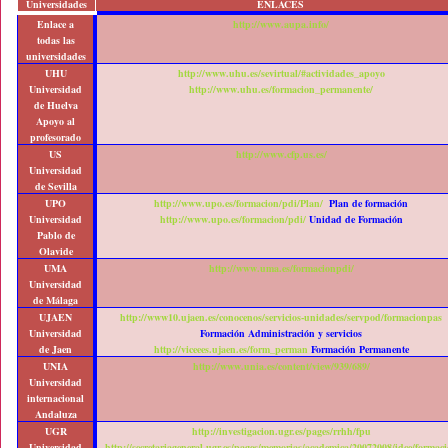
Universidades
ENLACES
Enlace a
http://www.aupa.info/
todas las
universidades
UHU
http://www.uhu.es/sevirtual/#actividades_apoyo
Universidad
http://www.uhu.es/formacion_permanente/
de Huelva
Apoyo al
profesorado
US
http://www.cfp.us.es/
Universidad
de Sevilla
UPO
http://www.upo.es/formacion/pdi/Plan/
Plan de formación
Universidad
http://www.upo.es/formacion/pdi/
Unidad de Formación
Pablo de
Olavide
UMA
http://www.uma.es/formacionpdi/
Universidad
de Málaga
UJAEN
http://www10.ujaen.es/conocenos/servicios-unidades/servpod/formacionpas
Universidad
Formación Administración y servicios
de Jaen
http://viceees.ujaen.es/form_perman
Formación Permanente
UNIA
http://www.unia.es/content/view/939/689/
Universidad
internacional
Andaluza
UGR
http://investigacion.ugr.es/pages/rrhh/fpu
Universidad
http://secretariageneral.ugr.es/pages/memorias/academica/20072008/idce/formac