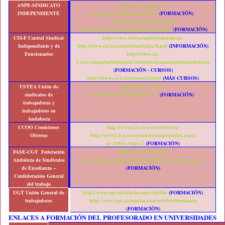
ANPE-SINDICATO
http://www.anpe.es/
INDEPENDIENTE
http://www.anpesindicato.net/
(FORMACIÓN)
http://www.anpeandalucia.org/
http://www.cursosanpeandalucia.es/cursos/
(FORMACIÓN)
CSI-F
Central Sindical
http://www.csi-f.es/ambito/andalucia/
Independiente y de
http://www.csi-f.es/sites/default/files/0.pdf
(INFORMACIÓN)
Funcionarios
http://www.csi-
f.es/es/categoria/formacion/sector/ensenanza/ambito/andalucia
(FORMACIÓN - CURSOS)
http://www.csi-f.es/es/node/125643
(MÁS CURSOS)
USTEA
Unión de
http://www.ustea.es/
sindicatos de
http://aula.usteaformacion.es/
(FORMACIÓN)
trabajadoras y
trabajadores en
Andalucía
CCOO
Comisiones
http://www2.fe.ccoo.es/andalucia/
Obreras
http://www2.fe.ccoo.es/andalucia/plantillai.aspx?
p=10&d=34&s=7
(FORMACIÓN)
FASE-CGT
Federación
http://www.fasecgt.org/
Andaluza de Sindicatos
http://fasecgt.org/spip.php?mot150&var_mode=calcul
de Enseñanza –
(FORMACIÓN)
Confederación General
del trabajo
UGT
Unión General de
http://www.ugt-andalucia.com/web/fete
(FORMACIÓN)
trabajadores
http://www.ugt-andalucia.com/web/fete/formacion
(FORMACIÓN)
ENLACES A FORMACIÓN DEL PROFESORADO EN UNIVERSIDADES