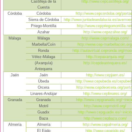
Castilleja de la
http://www.cepcastilleja.org/
Cuesta
Córdoba
Córdoba
http://www.cepcordoba.org/porta
Sierra de Córdoba
http://www.juntadeandalucia.es/averroe
Priego-Montilla
http://www.ceppriegomontilla.net
Azahar
http://www.cepazahar.org/
Málaga
Málaga
http://www.cepmalaga.com/
Marbella/Coín
http://www.cep-marbellacoin.org
Ronda
http://aulavirtual.cepronda.org/moo
Vélez-Málaga
http://cepaxarquia.org/
(Axarquía)
http://cepdeantequera.es/
Antequera
Jaén
Jaén
http://www.cepjaen.es/
Úbeda
http://www.cepubeda.es/cepubed
Orcera
http://www.cepdeorcera.org/porta
Linares-Andújar
http://www.ceplinares.org/
Granada
Granada
http://www.cepgranada.org/~inici
Motril
http://www.cepmotril.org/
Guadix
http://www.cepguadix.es/~inicio
Baza
http://www.cepbaza.com/
Almería
Almería
http://www.cepalmeria.org/
El Ejido
http://www.cepejido.es/