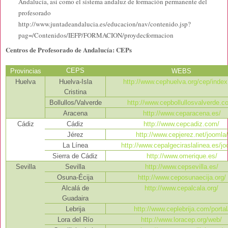
Andalucía, así como el sistema andaluz de formación permanente del
profesorado
http://www.juntadeandalucia.es/educacion/nav/contenido.jsp?
pag=/Contenidos/IEFP/FORMACION/proydecformacion
Centros de Profesorado de Andalucía: CEPs
CEPS
Provincias
WEBS
Huelva
Huelva-Isla
http://www.cephuelva.org/cep/index
Cristina
Bollullos/Valverde
http://www.cepbollullosvalverde.c
Aracena
http://www.ceparacena.es/
Cádiz
Cádiz
http://www.cepcadiz.com/
Jérez
http://www.cepjerez.net/joomla/
La Línea
http://www.cepalgeciraslalinea.es/jo
Sierra de Cádiz
http://www.omerique.es/
Sevilla
Sevilla
http://www.cepsevilla.es/
Osuna-Écija
http://www.ceposunaecija.org/
Alcalá de
http://www.cepalcala.org/
Guadaira
Lebrija
http://www.ceplebrija.com/portal
Lora del Río
http://www.loracep.org/web/