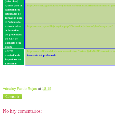
(entre otras)
Ayudas para la
http://www.feteugtandalucia.org/andalucia/ensenanza-privada/informacion-gen
realización de
actividades de
Formación para
el Profesorado
Artículo sobre
http://cursos.cepcastilleja.org/file.php/1/formacion/articulos/planformpac.pdf
la formación
del profesorado
del CEP de
Castilleja de la
Cuesta
ADIDE
http://www.adideandalucia.es/normas/instruc/Instruc5julio2012PlanesActuac
Asociación de
formación del profesorado
Inspectores de
Educación
Adnaloy Pardo Rojas
at
18:19
Compartir
No hay comentarios: