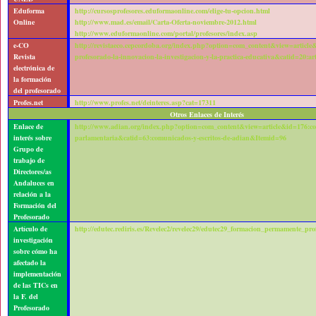
Eduforma
http://cursosprofesores.eduformaonline.com/elige-tu-opcion.html
Online
http://www.mad.es/email/Carta-Oferta-noviembre-2012.html
http://www.eduformaonline.com/portal/profesores/index.asp
e-CO
http://revistaeco.cepcordoba.org/index.php?option=com_content&view=article&
Revista
profesorado-la-innovacion-la-investigacion-y-la-practica-educativa&catid=20:a
electrónica de
la formación
del profesorado
Profes.net
http://www.profes.net/deinteres.asp?cat=17311
Otros Enlaces de Interés
Enlace de
http://www.adian.org/index.php?option=com_content&view=article&id=176:co
interés sobre
parlamentaria&catid=63:comunicados-y-escritos-de-adian&Itemid=96
Grupo de
trabajo de
Directores/as
Andaluces en
relación a la
Formación del
Profesorado
Artículo de
http://edutec.rediris.es/Revelec2/revelec29/edutec29_formacion_permamente_pr
investigación
sobre cómo ha
afectado la
implementación
de las TICs en
la F. del
Profesorado