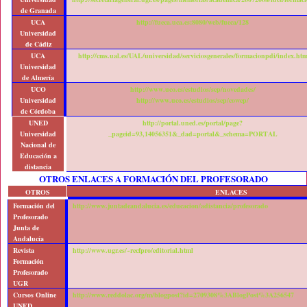
de Granada
UCA
http://fueca.uca.es:8080/web/fueca/128
Universidad
de Cádiz
UCA
http://cms.ual.es/UAL/universidad/serviciosgenerales/formacionpdi/index.ht
Universidad
de Almería
UCO
http://www.uco.es/estudios/sep/novedades/
Universidad
http://www.uco.es/estudios/sep/cowep/
de Córdoba
UNED
http://portal.uned.es/portal/page?
Universidad
_pageid=93,14056351&_dad=portal&_schema=PORTAL
Nacional de
Educación a
distancia
OTROS ENLACES A FORMACIÓN DEL PROFESORADO
OTROS
ENLACES
Formación del
http://www.juntadeandalucia.es/educacion/adistancia/profesorado
Profesorado
Junta de
Andalucía
Revista
http://www.ugr.es/~recfpro/editorial.html
Formación
Profesorado
UGR
Cursos Online
http://www.reddolac.org/m/blogpost?id=2709308%3ABlogPost%3A256547
UNED