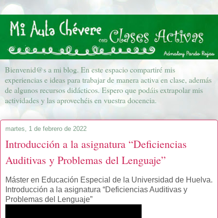
Bienvenid@s a mi blog. En este espacio compartiré mis
experiencias e ideas para trabajar de manera activa en clase, además
de algunos recursos didácticos. Espero que podáis extrapolar mis
actividades y las aprovechéis en vuestra docencia.
martes, 1 de febrero de 2022
Introducción a la asignatura “Deficiencias
Auditivas y Problemas del Lenguaje”
Máster en Educación Especial de la Universidad de Huelva.
Introducción a la asignatura “Deficiencias Auditivas y
Problemas del Lenguaje”